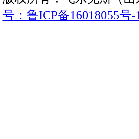
号：鲁ICP备16018055号-