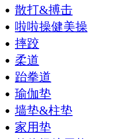
散打&搏击
啦啦操健美操
摔跤
柔道
跆拳道
瑜伽垫
墙垫&柱垫
家用垫