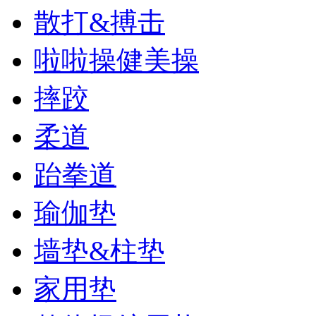
散打&搏击
啦啦操健美操
摔跤
柔道
跆拳道
瑜伽垫
墙垫&柱垫
家用垫